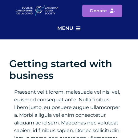
Skip
Donate
to
content
MENU
Home
Getting started with
Priorities
business
Updates
Praesent velit lorem, malesuada vel nisl vel,
euismod consequat ante. Nulla finibus
Get Involved
libero justo, eu posuere augue ullamcorper
a. Morbi a ligula vel enim consectetur
About
aliquam ac id sem. Maecenas nec volutpat
sapien, id finibus sapien. Donec sollicitudin