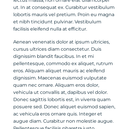
lectus massa, non ornare erat ullamcorper
Contact
ut. In at consequat ex. Curabitur vestibulum
lobortis mauris vel pretium. Proin eu magna
Français
et nibh tincidunt pulvinar. Vestibulum
facilisis eleifend nulla at efficitur.
Aenean venenatis dolor at ipsum ultricies,
cursus ultrices diam consectetur. Duis
dignissim blandit faucibus. In et mi
pellentesque, commodo ex aliquet, rutrum
eros. Aliquam aliquet mauris ac eleifend
dignissim. Maecenas euismod vulputate
quam nec ornare. Aliquam eros dolor,
vehicula ut convallis at, dapibus vel dolor.
Donec sagittis lobortis est, in viverra quam
posuere sed. Donec aliquet euismod sapien,
ac vehicula eros ornare quis. Integer et
augue diam. Curabitur non molestie augue.
Pellentesque facilisis pharetra justo.